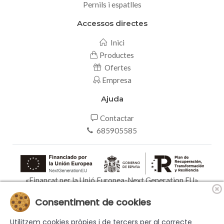
Pernils i espatlles
Accessos directes
Inici
Productes
Ofertes
Empresa
Ajuda
Contactar
685905585
«Finançat per la Unió Europea-Next Generation EU»
Consentiment de cookies
Utilitzem cookies pròpies i de tercers per al correcte
© 2026 RABERT CARNS, S.L. - Tots els drets reservats |