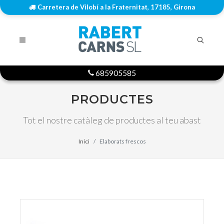
Carretera de Vilobí a la Fraternitat, 17185, Girona
685905585
PRODUCTES
Tot el nostre catàleg de productes al teu abast
Inici
Elaborats frescos