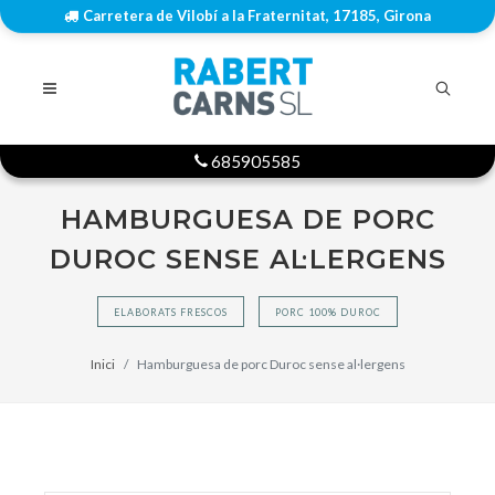
Carretera de Vilobí a la Fraternitat, 17185, Girona
685905585
HAMBURGUESA DE PORC
DUROC SENSE AL·LERGENS
ELABORATS FRESCOS
PORC 100% DUROC
Inici
Hamburguesa de porc Duroc sense al·lergens