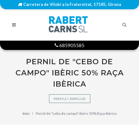
Carretera de Vilobí a la Fraternitat, 17185, Girona
685905585
PERNIL DE "CEBO DE
CAMPO" IBÈRIC 50% RAÇA
IBÈRICA
PERNILS I ESPATLLES
Inici
Pernil de "cebo de campo" ibèric 50% Raça ibèrica