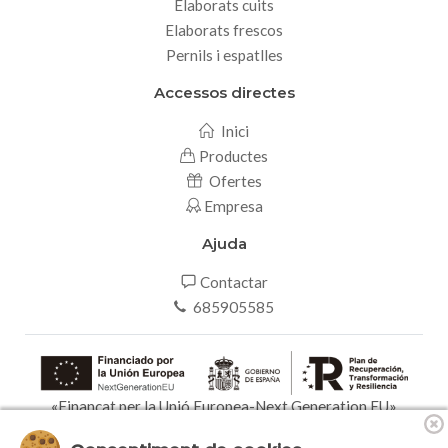
Elaborats cuits
Elaborats frescos
Pernils i espatlles
Accessos directes
Inici
Productes
Ofertes
Empresa
Ajuda
Contactar
685905585
«Finançat per la Unió Europea-Next Generation EU»