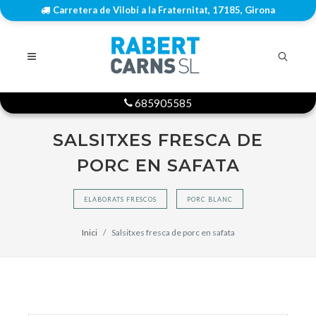
Carretera de Vilobí a la Fraternitat, 17185, Girona
685905585
SALSITXES FRESCA DE
PORC EN SAFATA
ELABORATS FRESCOS
PORC BLANC
Inici
Salsitxes fresca de porc en safata