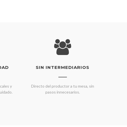
DAD
SIN INTERMEDIARIOS
cales y
Directo del productor a tu mesa, sin
uidado.
pasos innecesarios.