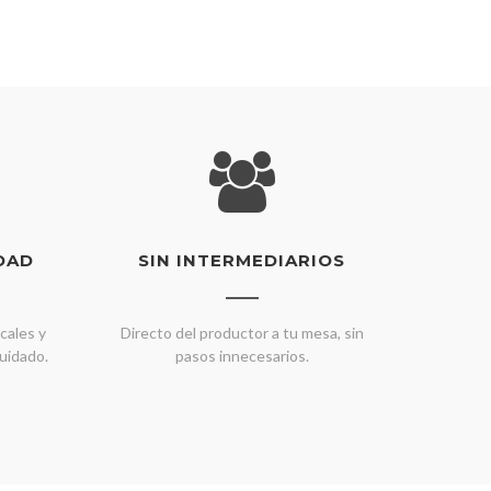
DAD
SIN INTERMEDIARIOS
cales y
Directo del productor a tu mesa, sin
uidado.
pasos innecesarios.